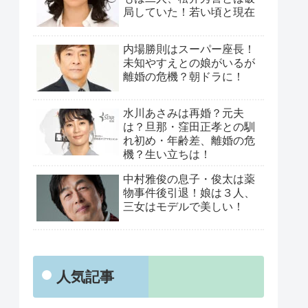
局していた！若い頃と現在
内場勝則はスーパー座長！
未知やすえとの娘がいるが
離婚の危機？朝ドラに！
水川あさみは再婚？元夫
は？旦那・窪田正孝との馴
れ初め・年齢差、離婚の危
機？生い立ちは！
中村雅俊の息子・俊太は薬
物事件後引退！娘は３人、
三女はモデルで美しい！
人気記事