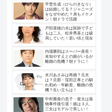
平埜生成（ひらのきなり）
は結婚してる？ジャニーズ
をなぜやめた？弟もイケメ
ン！朝ドラで活躍
戸田菜穂の夫は医師で子ど
もは二人、松井秀喜とは破
局していた！若い頃と現在
内場勝則はスーパー座長！
未知やすえとの娘がいるが
離婚の危機？朝ドラに！
水川あさみは再婚？元夫
は？旦那・窪田正孝との馴
れ初め・年齢差、離婚の危
機？生い立ちは！
中村雅俊の息子・俊太は薬
物事件後引退！娘は３人、
三女はモデルで美しい！