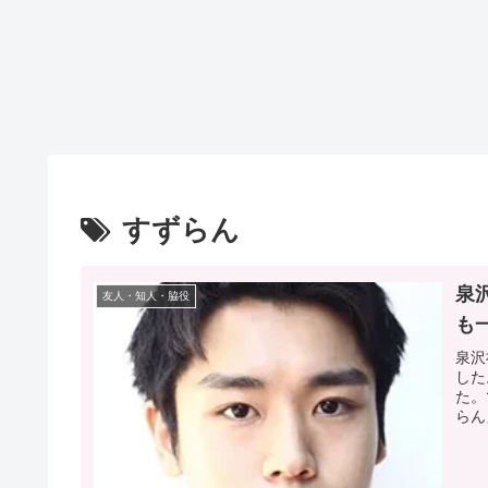
すずらん
泉
友人・知人・脇役
も
泉沢
した
た。
らん