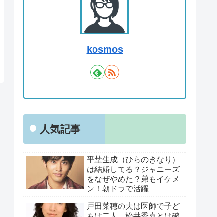
kosmos
人気記事
平埜生成（ひらのきなり）
は結婚してる？ジャニーズ
をなぜやめた？弟もイケメ
ン！朝ドラで活躍
戸田菜穂の夫は医師で子ど
もは二人、松井秀喜とは破