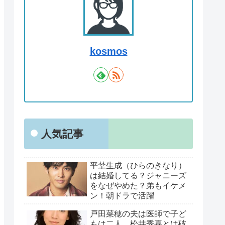
kosmos
人気記事
平埜生成（ひらのきなり）
は結婚してる？ジャニーズ
をなぜやめた？弟もイケメ
ン！朝ドラで活躍
戸田菜穂の夫は医師で子ど
もは二人、松井秀喜とは破