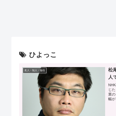
ひよっこ
松
友人・知人・脇役
人
NH
じた
業の
幅が