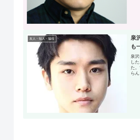
泉
友人・知人・脇役
も
泉沢
した
た。
らん