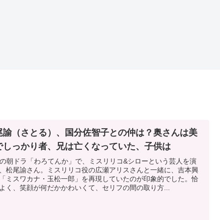
尾諭（さとる）、国分佐智子との仲は？奥さんは美
でしっかり者、兄は亡くなっていた、子供は
Kの朝ドラ「わろてんか」で、ミスリリコ&シローという芸人を演
、松尾諭さん。ミスリリコ役の広瀬アリスさんと一緒に、吉本興
「ミスワカナ・玉松一郎」を再現していたのが印象的でした。恰
よく、笑顔が何だかかわいくて、セリフの間の取り方...