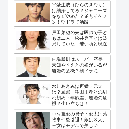
平埜生成（ひらのきなり）
は結婚してる？ジャニーズ
をなぜやめた？弟もイケメ
ン！朝ドラで活躍
戸田菜穂の夫は医師で子ど
もは二人、松井秀喜とは破
局していた！若い頃と現在
内場勝則はスーパー座長！
未知やすえとの娘がいるが
離婚の危機？朝ドラに！
水川あさみは再婚？元夫
は？旦那・窪田正孝との馴
れ初め・年齢差、離婚の危
機？生い立ちは！
中村雅俊の息子・俊太は薬
物事件後引退！娘は３人、
三女はモデルで美しい！