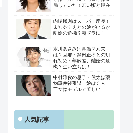
局していた！若い頃と現在
内場勝則はスーパー座長！
未知やすえとの娘がいるが
離婚の危機？朝ドラに！
水川あさみは再婚？元夫
は？旦那・窪田正孝との馴
れ初め・年齢差、離婚の危
機？生い立ちは！
中村雅俊の息子・俊太は薬
物事件後引退！娘は３人、
三女はモデルで美しい！
人気記事