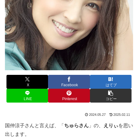
X
Facebook
はてブ
LINE
Pinterest
コピー
2024.05.27
2025.02.11
国仲涼子さんと言えば、「
ちゅらさん
」の、
えりぃ
を思い
出します。