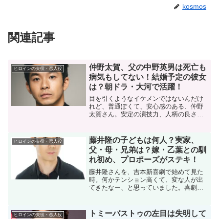
kosmos
関連記事
仲野太賀、父の中野英男は死亡も
ヒロインの夫役・恋人役
病気もしてない！結婚予定の彼女
は？朝ドラ・大河で活躍！
目を引くようなイケメンではないんだけ
れど、普通ぽくて、安心感のある、仲野
太賀さん。安定の演技力、人柄の良さ
で、引っ張りだこの仲野太賀さんも、２
０２６年の大河ドラマの主役が決まって
います。お父さんの、中野英男さん、最
藤井隆の子どもは何人？実家、
ヒロインの夫役・恋人役
近見ない、と思っていたら、...
父・母・兄弟は？嫁・乙葉との馴
れ初め、プロポーズがステキ！
藤井隆さんを、吉本新喜劇で始めて見た
時。何かテンション高くて、変な人が出
てきたなー、と思っていました。喜劇役
者さんだから、目立たなきゃいけないん
だなー、とも思いました。でも、表情が
豊かでたまに誠実そうなところがちらほ
トミーバストゥの左目は失明して
ヒロインの夫役・恋人役
ら。次第にドラマに顔を出...