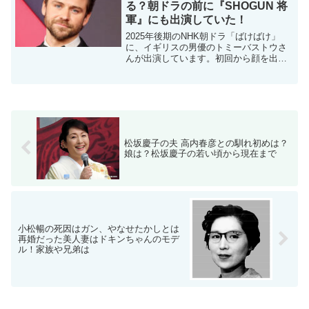
る？朝ドラの前に『SHOGUN 将
軍』にも出演していた！
2025年後期のNHK朝ドラ「ばけばけ」
に、イギリスの男優のトミーバストウさ
んが出演しています。初回から顔を出し
ていますが、右目はきれいなブルーで左
目が白いのですよね。オッドアイかと思
いきや、役の小泉八雲さんが事故で左目
が失明していたことに...
松坂慶子の夫 高内春彦との馴れ初めは？
娘は？松坂慶子の若い頃から現在まで
小松暢の死因はガン、やなせたかしとは
再婚だった美人妻はドキンちゃんのモデ
ル！家族や兄弟は