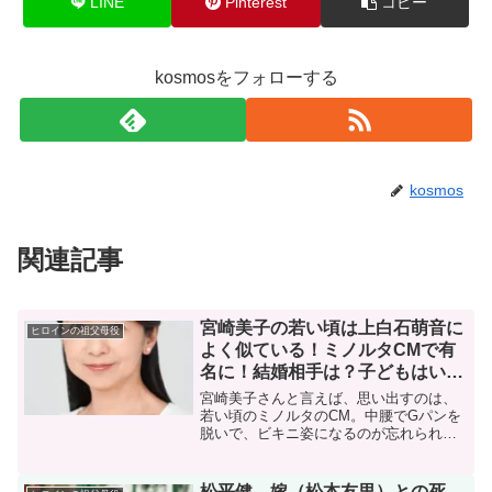
LINE
Pinterest
コピー
kosmosをフォローする
kosmos
関連記事
宮崎美子の若い頃は上白石萌音に
ヒロインの祖父母役
よく似ている！ミノルタCMで有
名に！結婚相手は？子どもはい
る？
宮崎美子さんと言えば、思い出すのは、
若い頃のミノルタのCM。中腰でGパンを
脱いで、ビキニ姿になるのが忘れられま
せん。当時は一世風靡しましたね‼この
時、宮崎美子さんは、大学生で22歳とい
う若さ！それからは、頭が良くて、クイ
松平健、嫁（松本友里）との死