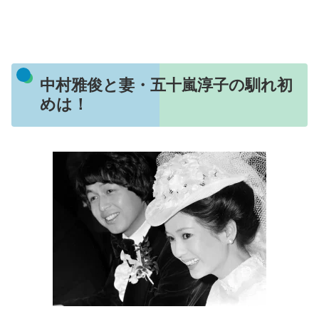
中村雅俊と妻・五十嵐淳子の馴れ初
めは！