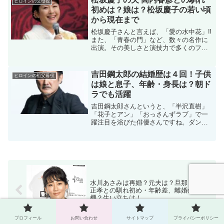
ヒロインの父母役
は…俳優さんなんです...
初めは？娘は？松坂慶子の若い頃
から現在まで
松坂慶子さんと言えば、「愛の水中花」‼
また、「青春の門」など、数々の名作に
出演。その美しさと演技力で多くのファ
ンを魅了してきました。現在もドラマや
映画に出演し続ける松坂慶子さんですが
プライベートではどんな人生を歩んでこ
吉田鋼太郎の結婚歴は４回！子供
ヒロインの祖父母役
られたのでしょうか？今...
は娘と息子、年齢・身長は？朝ド
ラでも活躍
吉田鋼太郎さんというと、「半沢直樹」
「花子とアン」「おっさんずラブ」で一
躍注目を浴びた俳優さんですね。ダンデ
ィでツヤっぽい、他に類のない存在で
す。さぞかしモテるだろう、と思います
が、ご自身も女性好きで、４度の結婚を
しているんですね。そんな吉...
水川あさみは再婚？元夫は？旦那・窪田
正孝との馴れ初め・年齢差、離婚の危
機？生い立ちは！
プロフィール
お問い合わせ
サイトマップ
プライバシーポリシー