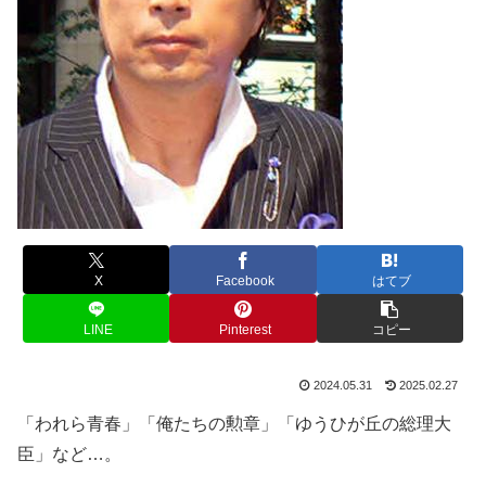
X
Facebook
はてブ
LINE
Pinterest
コピー
2024.05.31
2025.02.27
「われら青春」「俺たちの勲章」「ゆうひが丘の総理大
臣」など…。