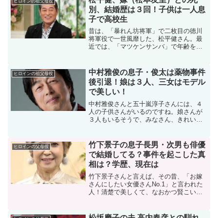
ヒロインの祖父母役
ズ番組の常連だったり...
別、結婚歴は３回！子供は一人息
子で高校生
昔は、「暴れん坊将軍」で二枚目の徳川
将軍役で一世風靡した、松平健さん。最
近では、「マツケンサンバ」で年齢を問
わず、の人気ですね。その松平健さん
も、2024年のNHK朝ドラ「おむすび」で
は、ヒロイン・橋本環奈さんの祖父役で
中村雅俊の息子・俊太は薬物事件
ヒロインの祖父母役
ご活躍！純で自由でや...
後引退！娘は３人、三女はモデル
で美しい！
中村雅俊さんと五十嵐淳子さんには、４
人の子供さんがいるのですね。娘さんが
３人もいるそうで、みなさん、きれいな
人だとか。三女の里砂さんは、モデルな
んですね。長男・俊太さんの逮捕のニュ
ースはたまたま見ていたので覚えていま
竹下景子の息子長男・次男も俳優
ヒロインの父母役
す。今、俊太さんは、役者...
で結婚してる？事件を起こした真
相は？学歴、現在は
竹下景子さんと言えば、その昔、「お嫁
さんにしたい女優さんNo.1」と言われた
人！清楚で美しくて、なおかつ賢こい女
性。夢中になった男性も多かったでしょ
う。そんな竹下景子さんも結婚され、2人
の息子さんがいらっしゃいます。職業
松坂慶子の夫 高内春彦との馴れ